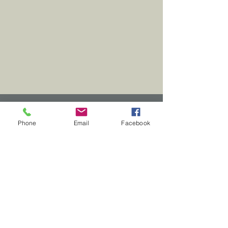
Notre association
Phone
Email
Facebook
Les cours