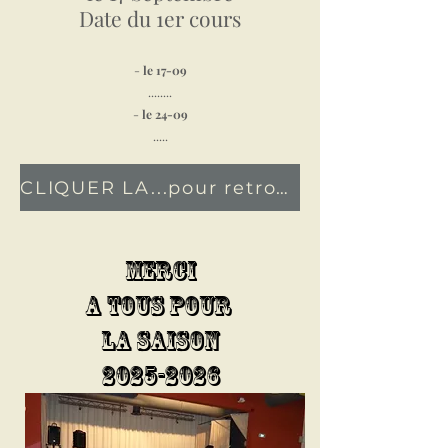
Date du 1er cours
-
le 17-09
........
-
le 24-09
.....
CLIQUER LA...pour retrouver les chorées et s'entrainer
MERCI
A TOUS pour
la SAISON
2025-2026