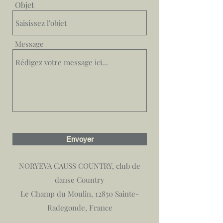
Objet
Message
Envoyer
NORYEVA CAUSS COUNTRY, club de
danse Country
Le Champ du Moulin, 12850 Sainte-
Radegonde, France