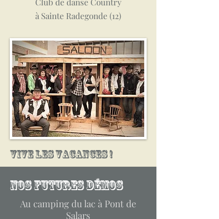
Club de danse Country
à Sainte Radegonde (12)
Vive les
vacances !
Nos futures démos
Au camping du lac à Pont de
Salars