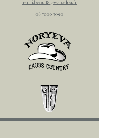
henri.benoit8@wanadoo.fr
06 7000 7090